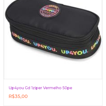
Up4you Gd 1ziper Vermelho 50pe
R$35,00