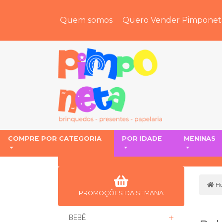
Quem somos
Quero Vender Pimponet
COMPRE POR CATEGORIA
POR IDADE
MENINAS
H
PROMOÇÕES DA SEMANA
BEBÊ