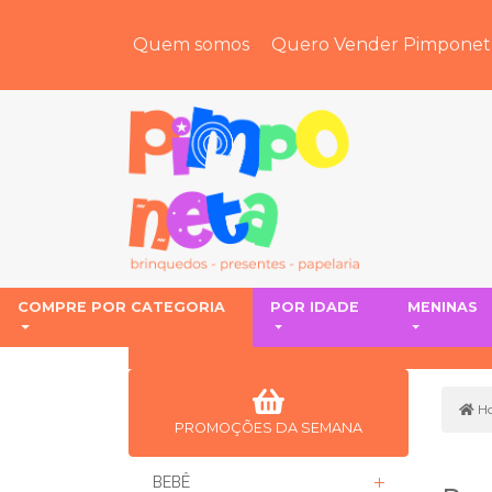
Quem somos
Quero Vender Pimponet
COMPRE POR CATEGORIA
POR IDADE
MENINAS
H
PROMOÇÕES DA SEMANA
BEBÊ