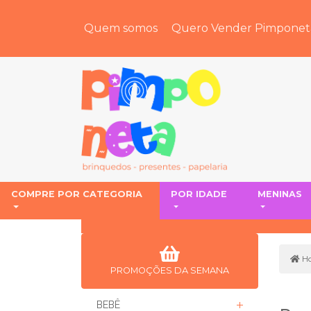
Quem somos
Quero Vender Pimponet
COMPRE POR CATEGORIA
POR IDADE
MENINAS
H
PROMOÇÕES DA SEMANA
BEBÊ