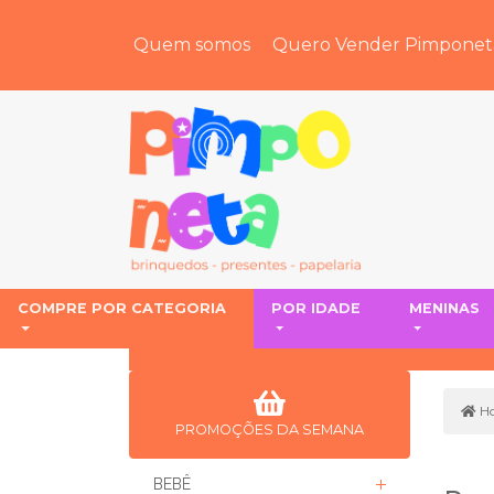
Quem somos
Quero Vender Pimponet
COMPRE POR CATEGORIA
POR IDADE
MENINAS
H
PROMOÇÕES DA SEMANA
BEBÊ