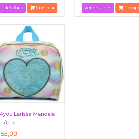
er detalhes
Comprar
Ver detalhes
Compr
4you Larissa Manoela
o/Cos
65,00