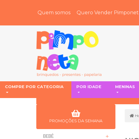
Quem somos
Quero Vender Pimponet
COMPRE POR CATEGORIA
POR IDADE
MENINAS
H
PROMOÇÕES DA SEMANA
BEBÊ