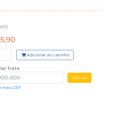
8072
5,90
Adicionar ao carrinho
lar frete
Calcular
ei meu CEP