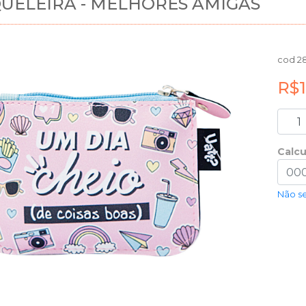
UELEIRA - MELHORES AMIGAS
cod 2
R$1
Calcu
Não s