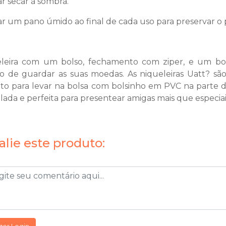
ar secar à sombra.
ar um pano úmido ao final de cada uso para preservar o
leira com um bolso, fechamento com ziper, e um bols
co de guardar as suas moedas. As niqueleiras Uatt? s
ito para levar na bolsa com bolsinho em PVC na parte d
lada e perfeita para presentear amigas mais que especiai
alie este produto: