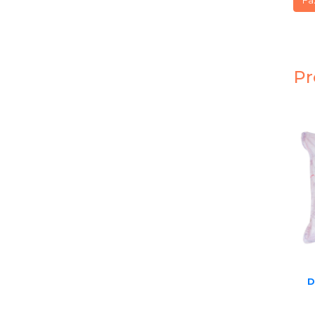
Fa
Pr
D