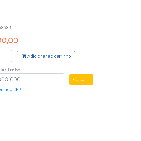
58583
90,00
Adicionar ao carrinho
lar frete
Calcular
ei meu CEP