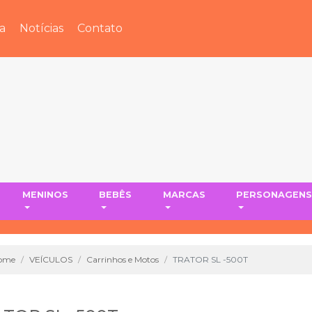
a
Notícias
Contato
MENINOS
BEBÊS
MARCAS
PERSONAGEN
ome
VEÍCULOS
Carrinhos e Motos
TRATOR SL -500T