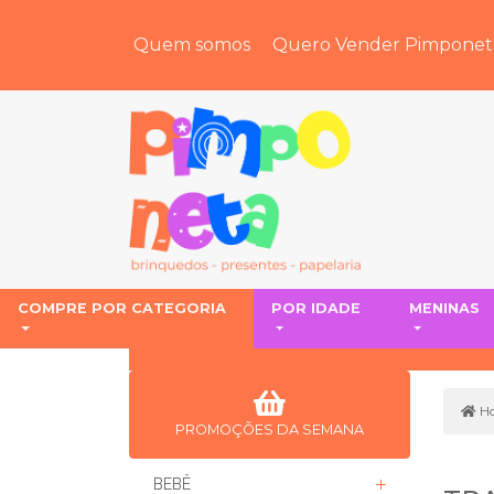
Quem somos
Quero Vender Pimponet
COMPRE POR CATEGORIA
POR IDADE
MENINAS
H
PROMOÇÕES DA SEMANA
BEBÊ