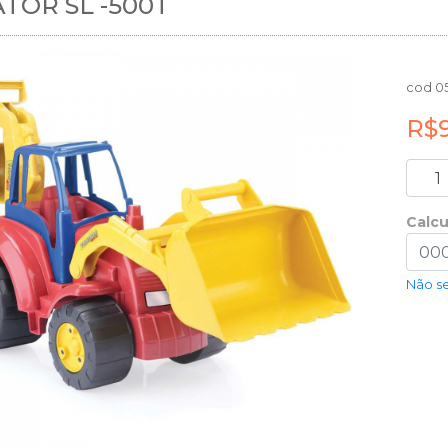
TOR SL -500T
cod 0
R$
Calcu
Não s